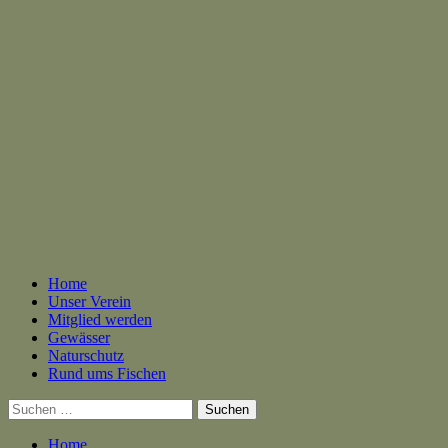
Skip
Angler- und Naturfreunde Unterpörlitz e. V.
to
content
Angeln und Naturschutz im Einklang in Ilmenau und Umgebung
Primary
Home
Menu
Unser Verein
Mitglied werden
Gewässer
Naturschutz
Rund ums Fischen
Suchen
nach:
Home